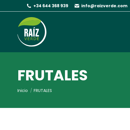
+34 644 368 939
info@raizverde.com
FRUTALES
Estás aquí:
Inicio
FRUTALES