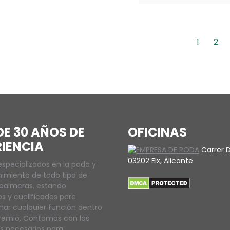
1
2
E 30 AÑOS DE
OFICINAS
RIENCIA
Carrer D
03202 Elx, Alicante
specializados en la poda y
imiento de todo tipo de
 palmeras, estando
s y cualificados para
r cualquier función dentro
remio. Contamos con los
 necesarios para