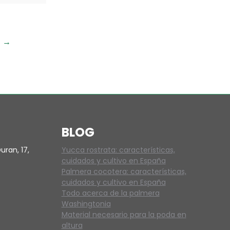
→
BLOG
uran, 17,
Yucca rostrata: características,
cuidados y cultivo en España
Palmera cocotera: características,
cuidados y cultivo en España
Todo acerca de la palmera
Washingtonia
Material necesario para la poda en
altura