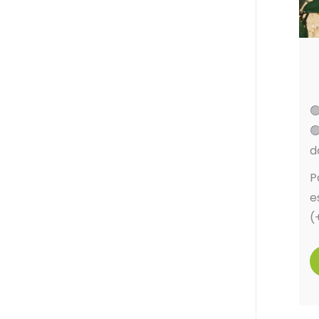


d
P
e
(