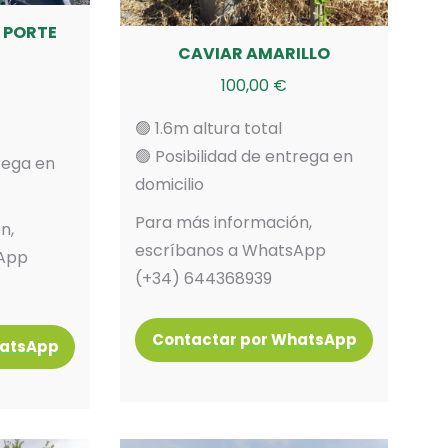
 PORTE
CAVIAR AMARILLO
100,00
€
🟢 1.6m altura total
🟢 Posibilidad de entrega en
trega en
domicilio
Para más información,
n,
escríbanos a WhatsApp
sApp
(+34) 644368939