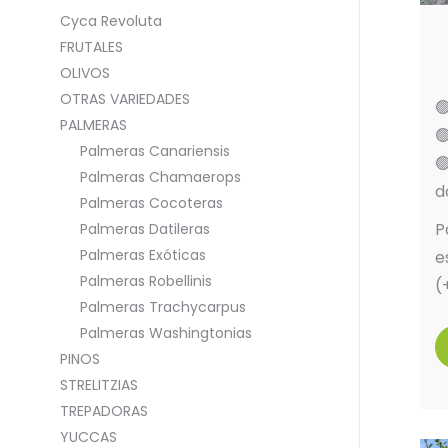
Cyca Revoluta
FRUTALES
OLIVOS
OTRAS VARIEDADES

PALMERAS

Palmeras Canariensis

Palmeras Chamaerops
d
Palmeras Cocoteras
P
Palmeras Datileras
Palmeras Exóticas
e
Palmeras Robellinis
(
Palmeras Trachycarpus
Palmeras Washingtonias
PINOS
STRELITZIAS
TREPADORAS
YUCCAS