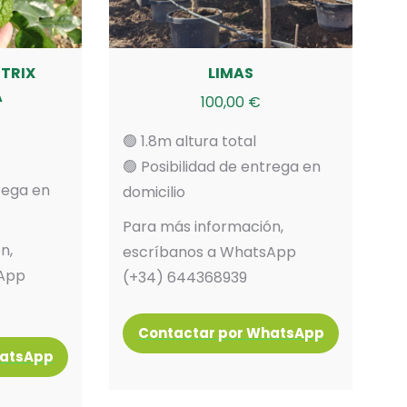
STRIX
LIMAS
A
100,00
€
🟢 1.8m altura total
🟢 Posibilidad de entrega en
trega en
domicilio
Para más información,
n,
escríbanos a WhatsApp
sApp
(+34) 644368939