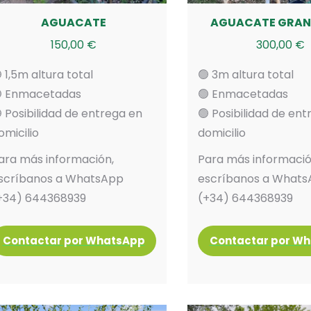
AGUACATE
AGUACATE GRAN
150,00
€
300,00
€
 1,5m altura total
🟢 3m altura total
 Enmacetadas
🟢 Enmacetadas
 Posibilidad de entrega en
🟢 Posibilidad de en
omicilio
domicilio
ara más información,
Para más informació
scríbanos a WhatsApp
escríbanos a What
+34) 644368939
(+34) 644368939