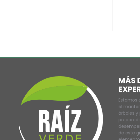
MÁS D
EXPE
Estamos e
el manten
árboles y
preparado
desempeña
de este g
elementos