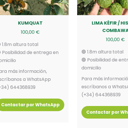
KUMQUAT
LIMA KÉFIR / HI
COMBAW
100,00
€
100,00
€
 1.8m altura total
🟢 1.8m altura total
 Posibilidad de entrega en
🟢 Posibilidad de en
omicilio
domicilio
ara más información,
Para más informació
scríbanos a WhatsApp
escríbanos a What
+34) 644368939
(+34) 644368939