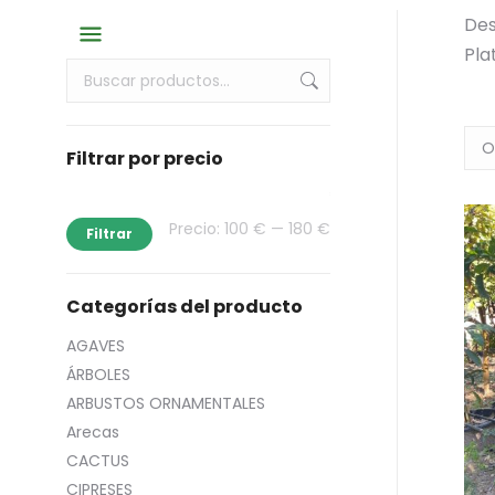
Des
Pla
Filtrar por precio
Precio
Precio
Precio:
100 €
—
180 €
Filtrar
mínimo
máximo
Categorías del producto
AGAVES
ÁRBOLES
ARBUSTOS ORNAMENTALES
Arecas
CACTUS
CIPRESES