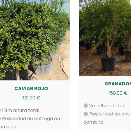
GRANADO
CAVIAR ROJO
150,00
€
100,00
€
🟢 2m altura total
 1.8m altura total
🟢 Posibilidad de en
 Posibilidad de entrega en
domicilio
omicilio