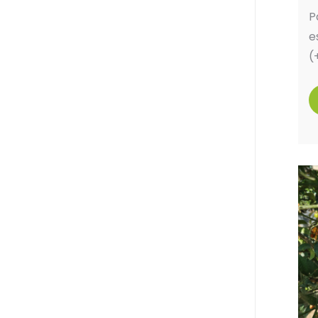
P
e
(