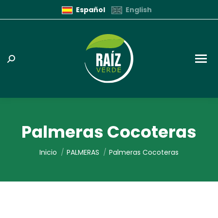
Español
English
Buscar:
e
e
Palmeras Cocoteras
Estás aquí:
Inicio
PALMERAS
Palmeras Cocoteras