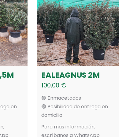
1,5M
EALEAGNUS 2M
100,00
€
🟢 Enmacetados
trega en
🟢 Posibilidad de entrega en
domicilio
n,
Para más información,
sApp
escríbanos a WhatsApp