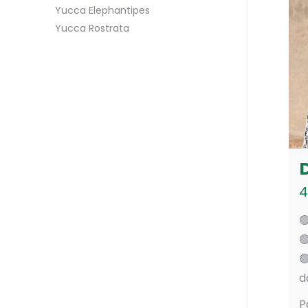
Yucca Elephantipes
Yucca Rostrata
4



d
P