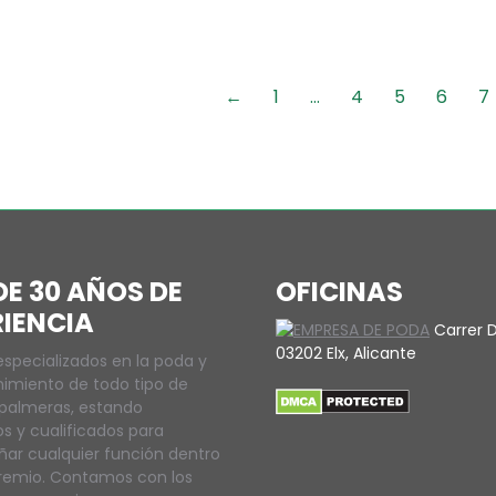
←
1
…
4
5
6
7
E 30 AÑOS DE
OFICINAS
RIENCIA
Carrer D
03202 Elx, Alicante
specializados en la poda y
imiento de todo tipo de
 palmeras, estando
s y cualificados para
r cualquier función dentro
remio. Contamos con los