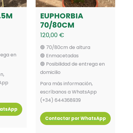
.5M
EUPHORBIA
70/80CM
120,00
€
🟢 70/80cm de altura
trega en
🟢 Enmacetadas
🟢 Posibilidad de entrega en
domicilio
n,
sApp
Para más información,
escríbanos a WhatsApp
(+34) 644368939