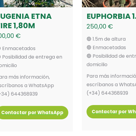
EUGENIA ETNA
EUPHORBIA 1
IRE 1,80M
250,00
€
00,00
€
🟢 1.5m de altura
🟢 Enmacetadas
 Enmacetados
🟢 Posibilidad de en
 Posibilidad de entrega en
domicilio
omicilio
Para más informació
ara más información,
escríbanos a What
scríbanos a WhatsApp
(+34) 644368939
+34) 644368939