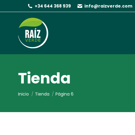
+34 644 368 939
info@raizverde.com
Tienda
Estás aquí:
Inicio
Tienda
Página 6