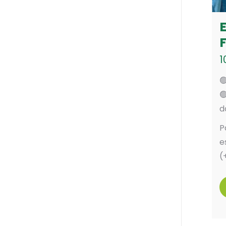
F
1


d
P
e
(