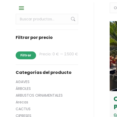
Filtrar por precio
Precio
Precio
Precio:
0 €
—
2.500 €
Filtrar
mínimo
máximo
Categorías del producto
AGAVES
ÁRBOLES
ARBUSTOS ORNAMENTALES
Arecas
CACTUS
9
CIPRESES