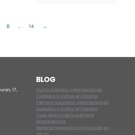
8
…
14
→
BLOG
uran, 17,
Yucca rostrata: características,
cuidados y cultivo en España
Palmera cocotera: características,
cuidados y cultivo en España
Todo acerca de la palmera
Washingtonia
Material necesario para la poda en
altura