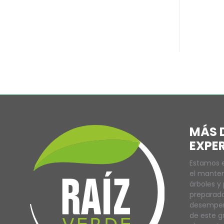
MÁS D
EXPE
Estamos e
el manten
árboles y
preparado
desempeña
de este g