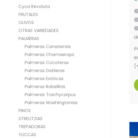
Cyca Revoluta

FRUTALES

OLIVOS

OTRAS VARIEDADES
d
PALMERAS
Palmeras Canariensis
P
Palmeras Chamaerops
e
Palmeras Cocoteras
(
Palmeras Datileras
Palmeras Exóticas
Palmeras Robellinis
Palmeras Trachycarpus
Palmeras Washingtonias
PINOS
STRELITZIAS
TREPADORAS
YUCCAS