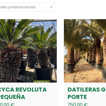
CYCA REVOLUTA
DATILERAS 
PEQUEÑA
PORTE
0,00
€
750,00
€