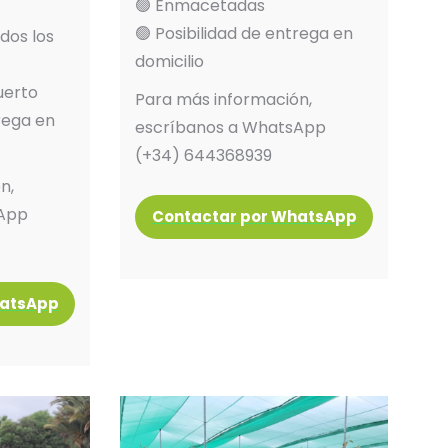
🟢 Enmacetadas
🟢 Posibilidad de entrega en
dos los
domicilio
uerto
Para más información,
trega en
escríbanos a WhatsApp
(+34) 644368939
n,
sApp