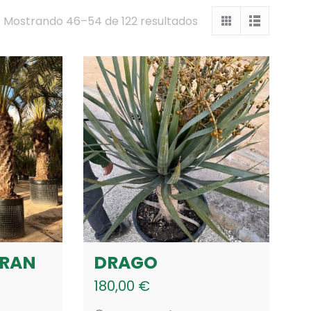
Mostrando 46–54 de 122 resultados
GRAN
DRAGO
180,00
€