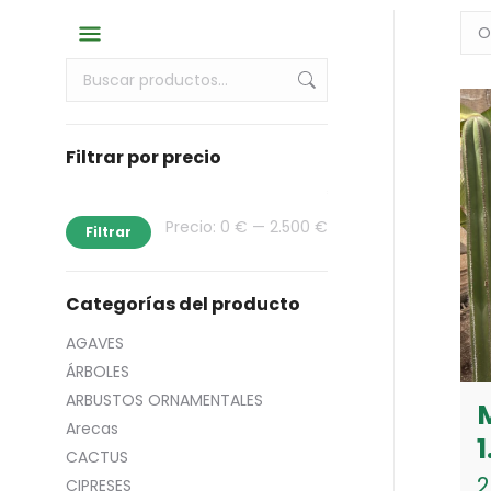
Filtrar por precio
Precio
Precio
Precio:
0 €
—
2.500 €
Filtrar
mínimo
máximo
Categorías del producto
AGAVES
ÁRBOLES
ARBUSTOS ORNAMENTALES
Arecas
1
CACTUS
2
CIPRESES