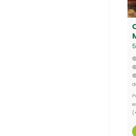
5



d
P
e
(