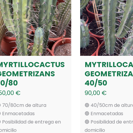
MYRTILLOCACTUS
MYTRILLOC
GEOMETRIZANS
GEOMETRIZ
70/80
40/50
50,00
€
90,00
€
 70/80cm de altura
🟢 40/50cm de altur
 Enmacetadas
🟢 Enmacetadas
 Posibilidad de entrega en
🟢 Posibilidad de en
omicilio
domicilio