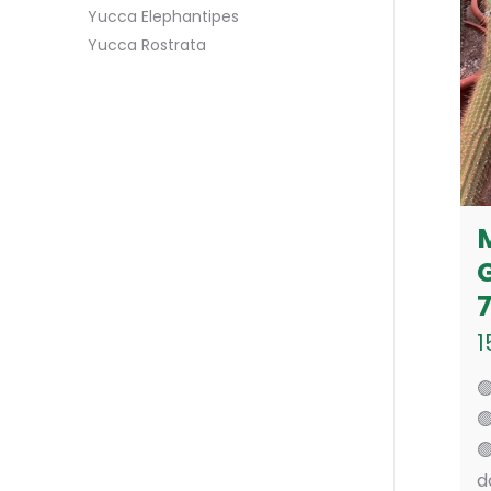
Yucca Elephantipes
Yucca Rostrata
1



d