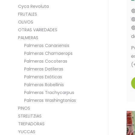
Cyca Revoluta

FRUTALES

OLIVOS

OTRAS VARIEDADES
d
PALMERAS
Palmeras Canariensis
P
Palmeras Chamaerops
e
Palmeras Cocoteras
(
Palmeras Datileras
Palmeras Exóticas
Palmeras Robellinis
Palmeras Trachycarpus
Palmeras Washingtonias
PINOS
STRELITZIAS
TREPADORAS
YUCCAS