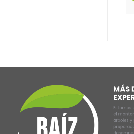
MÁS D
EXPE
Estamos e
el manten
árboles y
preparado
desempeña