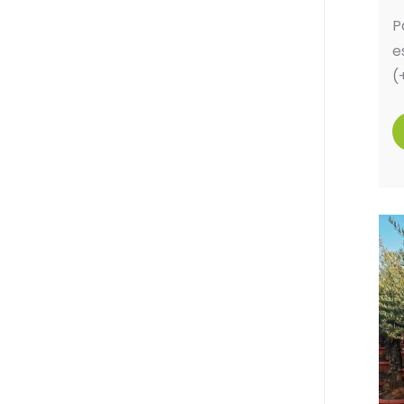
P
e
(