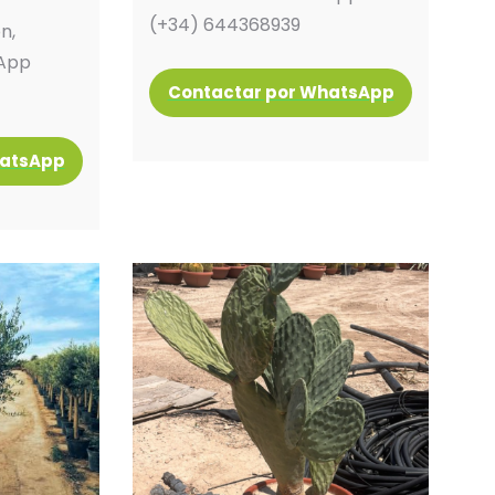
(+34) 644368939
n,
sApp