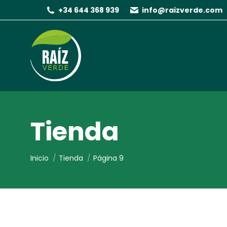
+34 644 368 939
info@raizverde.com
Tienda
Estás aquí:
Inicio
Tienda
Página 9