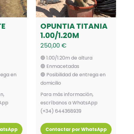
TE
OPUNTIA TITANIA
1.00/1.20M
250,00
€
🟢 1.00/1.20m de altura
🟢 Enmacetadas
trega en
🟢 Posibilidad de entrega en
domicilio
n,
Para más información,
sApp
escríbanos a WhatsApp
(+34) 644368939