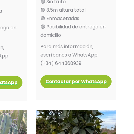
🟢 Sin fruto
🟢 3,5m altura total
a
🟢 Enmacetadas
🟢 Posibilidad de entrega en
trega en
domicilio
Para más información,
n,
escríbanos a WhatsApp
sApp
(+34) 644368939