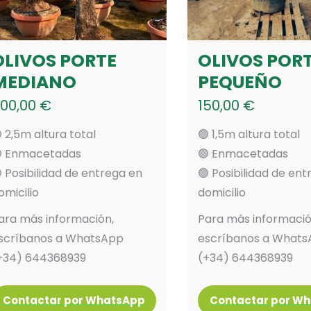
OLIVOS PORTE
OLIVOS POR
MEDIANO
PEQUEÑO
00,00
€
150,00
€
 2,5m altura total
🟢 1,5m altura total
 Enmacetadas
🟢 Enmacetadas
 Posibilidad de entrega en
🟢 Posibilidad de en
omicilio
domicilio
ara más información,
Para más informació
scríbanos a WhatsApp
escríbanos a What
+34) 644368939
(+34) 644368939