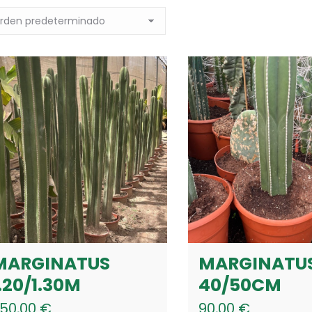
MARGINATUS
MARGINATU
.20/1.30M
40/50CM
50,00
€
90,00
€