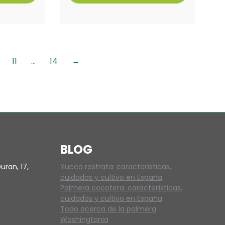
11
…
14
→
BLOG
uran, 17,
Yucca rostrata: características,
cuidados y cultivo en España
Palmera cocotera: características,
cuidados y cultivo en España
Todo acerca de la palmera
Washingtonia