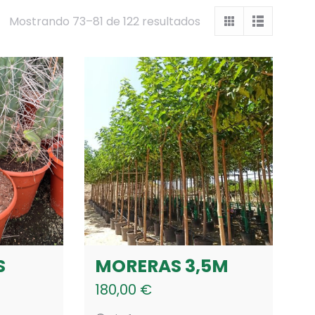
Mostrando 73–81 de 122 resultados
S
MORERAS 3,5M
180,00
€