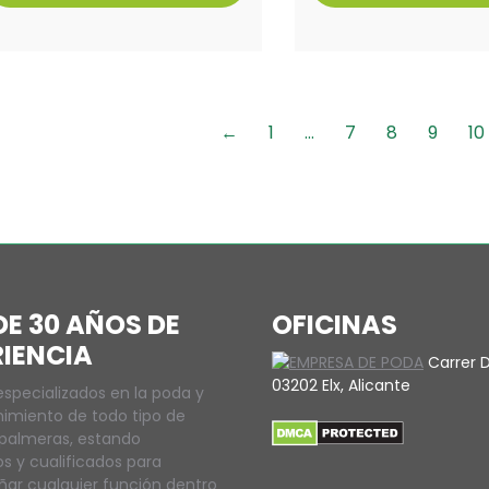
←
1
…
7
8
9
10
E 30 AÑOS DE
OFICINAS
RIENCIA
Carrer D
03202 Elx, Alicante
specializados en la poda y
imiento de todo tipo de
 palmeras, estando
s y cualificados para
r cualquier función dentro