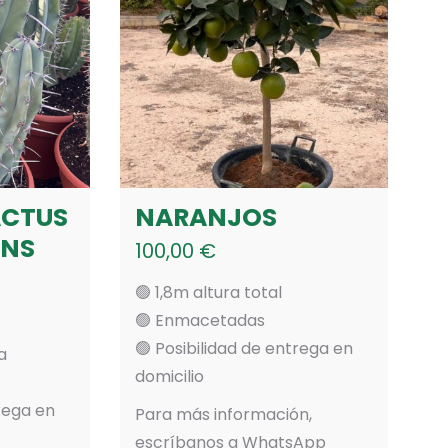
ACTUS
NARANJOS
ANS
100,00
€
🟢 1,8m altura total
🟢 Enmacetadas
🟢 Posibilidad de entrega en
a
domicilio
trega en
Para más información,
escríbanos a WhatsApp