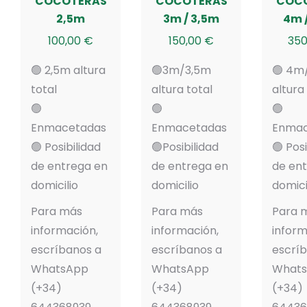
COCOTERAS
COCOTERAS
COC
2,5m
3m / 3,5m
4m 
100,00
€
150,00
€
350
🟢 2,5m altura
🟢3m/3,5m
🟢 4m
total
altura total
altura
🟢
🟢
🟢
Enmacetadas
Enmacetadas
Enmac
🟢 Posibilidad
🟢Posibilidad
🟢 Posi
de entrega en
de entrega en
de en
domicilio
domicilio
domici
Para más
Para más
Para 
información,
información,
inform
escríbanos a
escríbanos a
escrí
WhatsApp
WhatsApp
What
(+34)
(+34)
(+34)