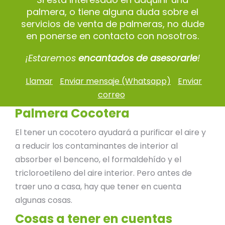
palmera, o tiene alguna duda sobre el
servicios de venta de palmeras, no dude
en ponerse en contacto con nosotros.
¡Estaremos
encantados de asesorarle
!
Llamar
Enviar mensaje (Whatsapp)
Enviar
correo
Palmera Cocotera
El tener un cocotero ayudará a purificar el aire y
a reducir los contaminantes de interior al
absorber el benceno, el formaldehído y el
tricloroetileno del aire interior. Pero antes de
traer uno a casa, hay que tener en cuenta
algunas cosas.
Cosas a tener en cuentas