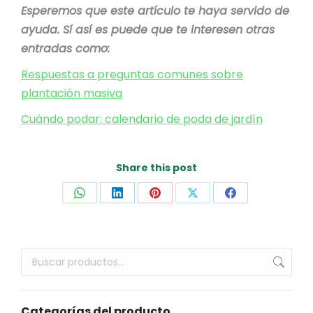
Esperemos que este artículo te haya servido de
ayuda. Sí así es puede que te interesen otras
entradas como:
Respuestas a preguntas comunes sobre
plantación masiva
Cuándo podar: calendario de poda de jardín
Share this post
Share
Share
Share
Share
Share
on
on
on
on
on
WhatsApp
LinkedIn
Pinterest
X
Facebook
Categorías del producto